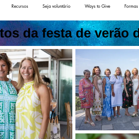
Recursos
Seja voluntário
Ways to Give
Formas
otos da festa de verão 