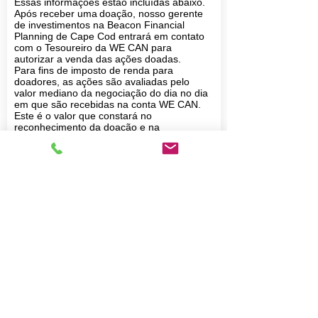
Essas informações estão incluídas abaixo.
Após receber uma
doação, nosso gerente
de investimentos na Beacon Financial
Planning de Cape Cod entrará em contato
com o Tesoureiro da WE CAN para
autorizar a venda das ações doadas.
Para fins de imposto de renda para
doadores, as ações são avaliadas pelo
valor mediano da negociação do dia no dia
em que são recebidas na conta WE CAN.
Este é o valor que constará no
reconhecimento da doação e na
documentação fiscal da WE CAN.
É útil saber se uma transferência de
presente está sendo feita. Entre em contato
com Kat Pannill, gerente de
desenvolvimento da WE CAN, pelo e-mail
kat@wecancenter.org
ou pelo telefone
508-
430-8111
.
Nome do banco: Charles Schwab & Co.,
Inc.
Endereço: 1958 Summit Park Drive, #500
Orlando, FL 32810
Telefone:
877-735-6319
DTC#: 0164
Registro de conta: NÓS PODEMOS
Conta nº:
6998-7395
Contato: